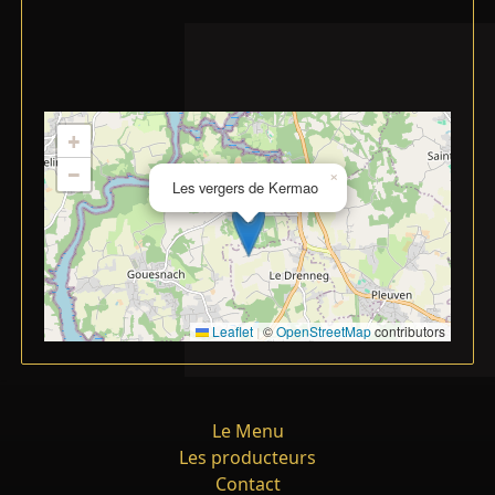
+
−
×
Les vergers de Kermao
Leaflet
©
OpenStreetMap
contributors
|
Le Menu
Les producteurs
Contact